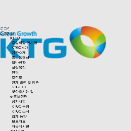
로그인
회원가입
KTGO
중앙회장 인사말
KTGO소개
기관소개
홍보동영상
일반현황
설립목적
연혁
조직도
관계 법령 및 정관
KTGO CI
찾아오시는 길
e
-홍보센터
공지사항
KTGO 동정
KTGO 소식
업계 동향
보도자료
자유게시판