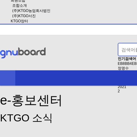
회원조합
조합소개
(주)KTGO농업회사법인
(주)KTGO서진
KTGO장터
인기검색어
EB8BB4EB
정명수
EAB3B5EB
인사
2024
2021
2
e-홍보센터
KTGO 소식