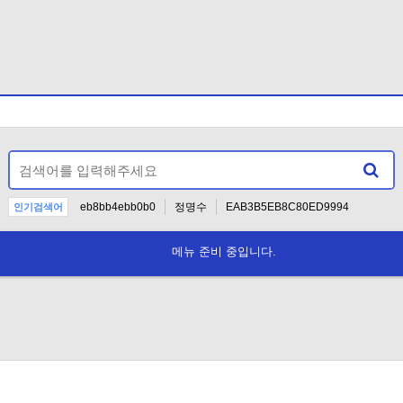
eb8bb4ebb0b0
정명수
EAB3B5EB8C80ED9994
인기검색어
인사
2021
2024
2
메뉴 준비 중입니다.