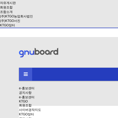
자유게시판
회원조합
조합소개
(주)KTGO농업회사법인
(주)KTGO서진
KTGO장터
e-홍보센터
공지사항
e-홍보센터
KTGO
회원조합
사이버경작지도
KTGO장터