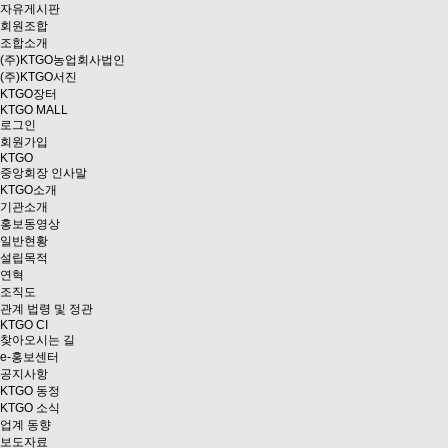
자유게시판
회원조합
조합소개
(주)KTGO농업회사법인
(주)KTGO서진
KTGO
장터
KTGO MALL
로그인
회원가입
KTGO
중앙회장 인사말
KTGO소개
기관소개
홍보동영상
일반현황
설립목적
연혁
조직도
관계 법령 및 정관
KTGO CI
찾아오시는 길
e
-홍보센터
공지사항
KTGO 동정
KTGO 소식
업계 동향
보도자료