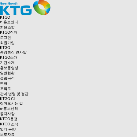
KTGO
e
-홍보센터
회원조합
KTGO
장터
로그인
회원가입
KTGO
중앙회장 인사말
KTGO소개
기관소개
홍보동영상
일반현황
설립목적
연혁
조직도
관계 법령 및 정관
KTGO CI
찾아오시는 길
e
-홍보센터
공지사항
KTGO동정
KTGO 소식
업계 동향
보도자료