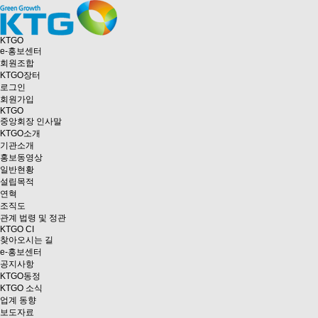
KTGO
e
-홍보센터
회원조합
KTGO
장터
로그인
회원가입
KTGO
중앙회장 인사말
KTGO소개
기관소개
홍보동영상
일반현황
설립목적
연혁
조직도
관계 법령 및 정관
KTGO CI
찾아오시는 길
e
-홍보센터
공지사항
KTGO동정
KTGO 소식
업계 동향
보도자료