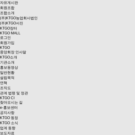
자유게시판
회원조합
조합소개
(주)KTGO농업회사법인
(주)KTGO서진
KTGO
장터
KTGO MALL
로그인
회원가입
KTGO
중앙회장 인사말
KTGO소개
기관소개
홍보동영상
일반현황
설립목적
연혁
조직도
관계 법령 및 정관
KTGO CI
찾아오시는 길
e
-홍보센터
공지사항
KTGO 동정
KTGO 소식
업계 동향
보도자료