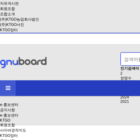
자유게시판
회원조합
조합소개
(주)KTGO농업회사법인
(주)KTGO서진
KTGO장터
인기검색어
2
정명수
EB8BB4EB
EAB3B5EB
인사
2024
2021
e-홍보센터
공지사항
e-홍보센터
KTGO
회원조합
사이버경작지도
KTGO장터