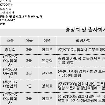
공지사항
KTGO동정
보도자료
자유게시판
중앙회 및 출자회사 직원 인사발령
2018-04-17
본문
중앙회 및 출자회
소속
직급
성명
발령사항
중앙회
3
급
한철우
(
주
)KTGO
농업회사 근무를 명
(
주
)KTG
중앙회 사업국 교육경제부 
O
농업회
3
급
윤종협
무를 명함
사
(
주
)KTG
(
주
)KTGO
농업회사법인 보
O
농업회
3
급
유연수
지점장에 보함
사
(
주
)KTG
(
주
)KTGO
농업회사법인 근무
O
농업회
3
급
양석호
명함
.
보은지점 생산과장에 보
사
(
주
)KTG
(
주
)KTGO
농업회사법인 근무
O
농업회
3
급
한철우
명함
.
전주지점 생산과장에 보
사