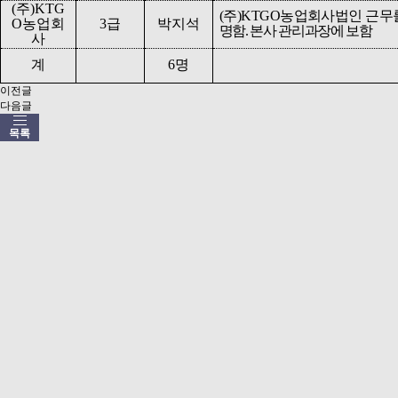
(
주
)KTG
(
주
)KTGO
농업회사법인 근무
O
농업회
3
급
박지석
명함
.
본사 관리과장에 보함
사
계
6
명
이전글
다음글
목록