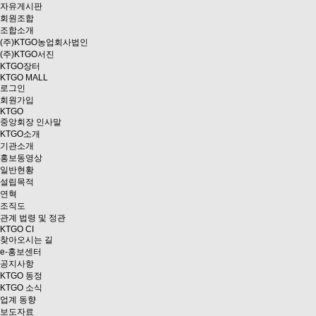
자유게시판
회원조합
조합소개
(주)KTGO농업회사법인
(주)KTGO서진
KTGO
장터
KTGO MALL
로그인
회원가입
KTGO
중앙회장 인사말
KTGO소개
기관소개
홍보동영상
일반현황
설립목적
연혁
조직도
관계 법령 및 정관
KTGO CI
찾아오시는 길
e
-홍보센터
공지사항
KTGO 동정
KTGO 소식
업계 동향
보도자료