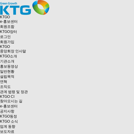
KTGO
e
-홍보센터
회원조합
KTGO
장터
로그인
회원가입
KTGO
중앙회장 인사말
KTGO소개
기관소개
홍보동영상
일반현황
설립목적
연혁
조직도
관계 법령 및 정관
KTGO CI
찾아오시는 길
e
-홍보센터
공지사항
KTGO동정
KTGO 소식
업계 동향
보도자료