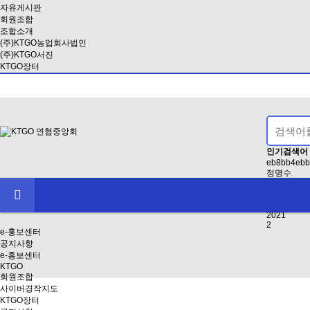
자유게시판
회원조합
조합소개
(주)KTGO농업회사법인
(주)KTGO서진
KTGO장터
인기검색어
eb8bb4ebb
정명수
EAB3B5EB
인사
2024
2021
2
e-홍보센터
공지사항
e-홍보센터
KTGO
회원조합
사이버경작지도
KTGO장터