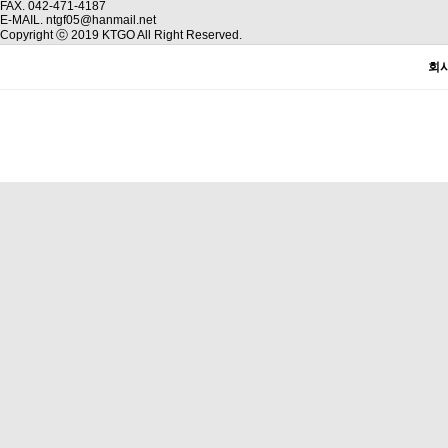
FAX. 042-471-4187
E-MAIL. ntgf05@hanmail.net
Copyright ⓒ 2019 KTGO All Right Reserved.
회