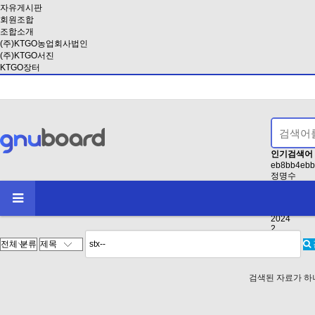
자유게시판
회원조합
조합소개
(주)KTGO농업회사법인
(주)KTGO서진
KTGO장터
인기검색어
eb8bb4ebb
정명수
EAB3B5EB
인사
2021
2024
2
검색된 자료가 하