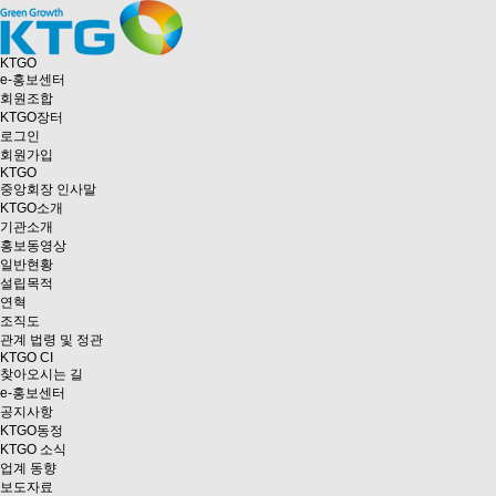
KTGO
e
-홍보센터
회원조합
KTGO
장터
로그인
회원가입
KTGO
중앙회장 인사말
KTGO소개
기관소개
홍보동영상
일반현황
설립목적
연혁
조직도
관계 법령 및 정관
KTGO CI
찾아오시는 길
e
-홍보센터
공지사항
KTGO동정
KTGO 소식
업계 동향
보도자료