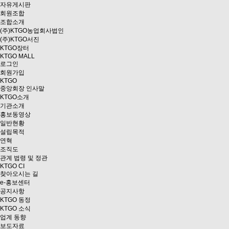
자유게시판
회원조합
조합소개
(주)KTGO농업회사법인
(주)KTGO서진
KTGO
장터
KTGO MALL
로그인
회원가입
KTGO
중앙회장 인사말
KTGO소개
기관소개
홍보동영상
일반현황
설립목적
연혁
조직도
관계 법령 및 정관
KTGO CI
찾아오시는 길
e
-홍보센터
공지사항
KTGO 동정
KTGO 소식
업계 동향
보도자료