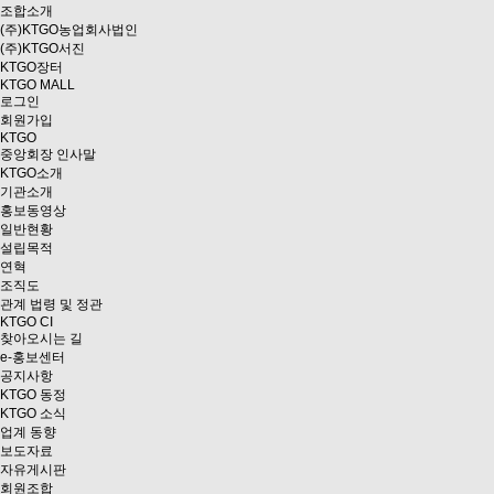
조합소개
(주)KTGO농업회사법인
(주)KTGO서진
KTGO
장터
KTGO MALL
로그인
회원가입
KTGO
중앙회장 인사말
KTGO소개
기관소개
홍보동영상
일반현황
설립목적
연혁
조직도
관계 법령 및 정관
KTGO CI
찾아오시는 길
e
-홍보센터
공지사항
KTGO 동정
KTGO 소식
업계 동향
보도자료
자유게시판
회원조합