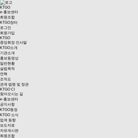
KTGO
e
-홍보센터
회원조합
KTGO
장터
로그인
회원가입
KTGO
중앙회장 인사말
KTGO소개
기관소개
홍보동영상
일반현황
설립목적
연혁
조직도
관계 법령 및 정관
KTGO CI
찾아오시는 길
e
-홍보센터
공지사항
KTGO동정
KTGO 소식
업계 동향
보도자료
자유게시판
회원조합