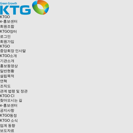
KTGO
e
-홍보센터
회원조합
KTGO
장터
로그인
회원가입
KTGO
중앙회장 인사말
KTGO소개
기관소개
홍보동영상
일반현황
설립목적
연혁
조직도
관계 법령 및 정관
KTGO CI
찾아오시는 길
e
-홍보센터
공지사항
KTGO동정
KTGO 소식
업계 동향
보도자료