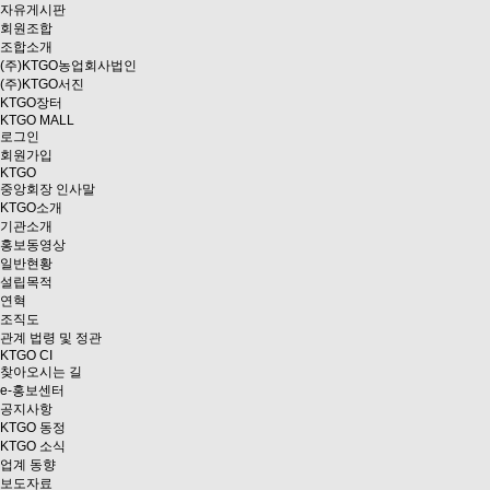
자유게시판
회원조합
조합소개
(주)KTGO농업회사법인
(주)KTGO서진
KTGO
장터
KTGO MALL
로그인
회원가입
KTGO
중앙회장 인사말
KTGO소개
기관소개
홍보동영상
일반현황
설립목적
연혁
조직도
관계 법령 및 정관
KTGO CI
찾아오시는 길
e
-홍보센터
공지사항
KTGO 동정
KTGO 소식
업계 동향
보도자료