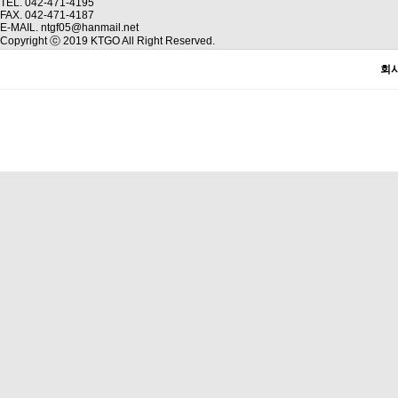
TEL. 042-471-4195
FAX. 042-471-4187
E-MAIL. ntgf05@hanmail.net
Copyright ⓒ 2019 KTGO All Right Reserved.
회