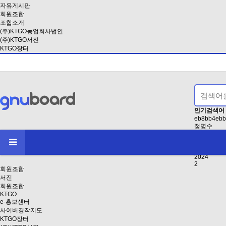
자유게시판
회원조합
조합소개
(주)KTGO농업회사법인
(주)KTGO서진
KTGO장터
인기검색어
eb8bb4ebb
정명수
EAB3B5EB
인사
2021
2024
2
회원조합
서진
회원조합
KTGO
e-홍보센터
사이버경작지도
KTGO장터