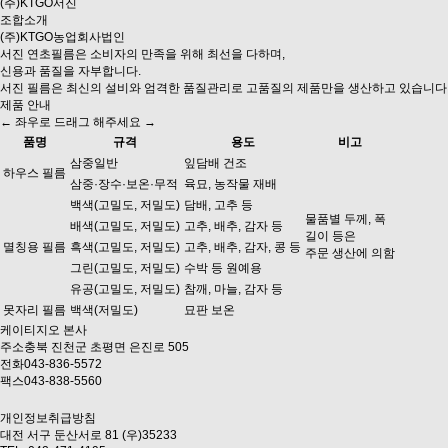
(주)KTGO서진
조합소개
(주)KTGO농업회사법인
서진 연초필름은 소비자의 만족을 위해 최선을 다하며,
신용과 품질
을 자부합니다.
서진 필름은 최신의 설비와
엄격한 품질관리로 고품질의 제품
만을 생산하고 있습니다
제품 안내
← 좌우로 드래그 해주세요 →
품명
규격
용도
비고
삼중일반
잎담배 건조
하우스 필름
삼중·장수·보온·무적
육묘, 농작물 재배
백색(고밀도, 저밀도)
담배, 고추 등
물품별 두께, 폭
배색(고밀도, 저밀도)
고추, 배추, 감자 등
길이 등은
멸칭용 필름
흑색(고밀도, 저밀도)
고추, 배추, 감자, 콩 등
주문 생산에 의함
그린(고밀도, 저밀도)
수박 등 원예용
유공(고밀도, 저밀도)
참깨, 마늘, 감자 등
못자리 필름
백색(저밀도)
묘판 보온
케이티지오 본사
주소
충북 진천군 초평면 은진로 505
전화
043-836-5572
팩스
043-838-5560
개인정보취급방침
대전 서구 둔산서로 81 (우)35233