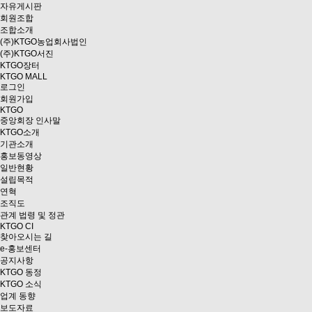
자유게시판
회원조합
조합소개
(주)KTGO농업회사법인
(주)KTGO서진
KTGO
장터
KTGO MALL
로그인
회원가입
KTGO
중앙회장 인사말
KTGO소개
기관소개
홍보동영상
일반현황
설립목적
연혁
조직도
관계 법령 및 정관
KTGO CI
찾아오시는 길
e
-홍보센터
공지사항
KTGO 동정
KTGO 소식
업계 동향
보도자료