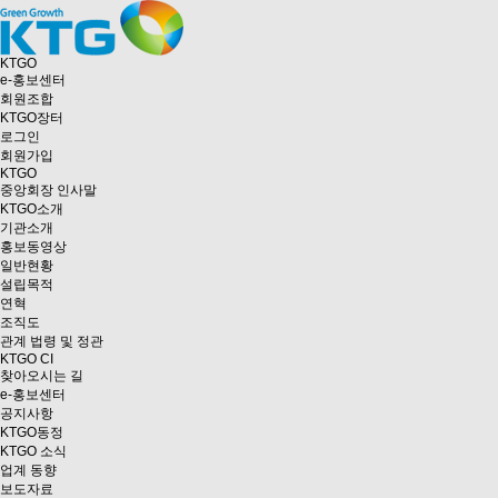
KTGO
e
-홍보센터
회원조합
KTGO
장터
로그인
회원가입
KTGO
중앙회장 인사말
KTGO소개
기관소개
홍보동영상
일반현황
설립목적
연혁
조직도
관계 법령 및 정관
KTGO CI
찾아오시는 길
e
-홍보센터
공지사항
KTGO동정
KTGO 소식
업계 동향
보도자료