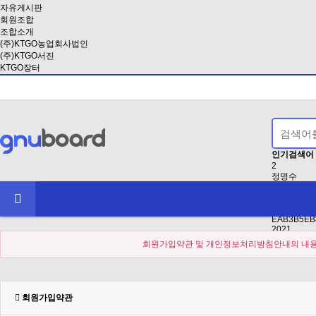
자유게시판
회원조합
조합소개
(주)KTGO농업회사법인
(주)KTGO서진
KTGO장터
인기검색어
2
정명수
EB8BB4EB
2024
인사
EAB3B5EB
2021
회원가입약관 및 개인정보처리방침안내의 내용에
회원가입약관