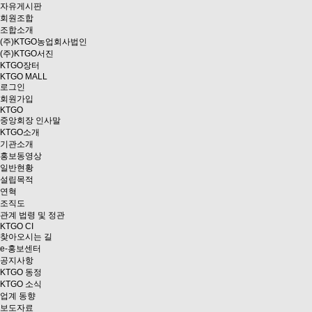
자유게시판
회원조합
조합소개
(주)KTGO농업회사법인
(주)KTGO서진
KTGO
장터
KTGO MALL
로그인
회원가입
KTGO
중앙회장 인사말
KTGO소개
기관소개
홍보동영상
일반현황
설립목적
연혁
조직도
관계 법령 및 정관
KTGO CI
찾아오시는 길
e
-홍보센터
공지사항
KTGO 동정
KTGO 소식
업계 동향
보도자료