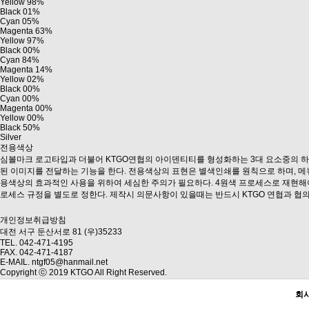
Yellow 98%
Black 01%
Cyan 05%
Magenta 63%
Yellow 97%
Black 00%
Cyan 84%
Magenta 14%
Yellow 02%
Black 00%
Cyan 00%
Magenta 00%
Yellow 00%
Black 50%
Silver
전용색상
심볼마크 로고타입과 더불어 KTGO연협의 아이덴티티를 형성화하는 3대 요소중의 하나
된 이미지를 전달하는 기능을 한다. 전용색상의 표현은 별색인쇄를 원칙으로 하며, 메뉴
용색상의 효과적인 사용을 위하여 세심한 주의가 필요하다. 4원색 프로세스로 재현해
로세스 규정을 별도로 정한다. 제작시 의문사항이 있을때는 반드시 KTGO 연협과 협
개인정보취급방침
대전 서구 둔산서로 81 (우)35233
TEL. 042-471-4195
FAX. 042-471-4187
E-MAIL. ntgf05@hanmail.net
Copyright ⓒ 2019 KTGO All Right Reserved.
회