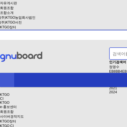
자유게시판
회원조합
조합소개
(주)KTGO농업회사법인
(주)KTGO서진
KTGO장터
인기검색어
정명수
EB8BB4EB
2
EAB3B5EB
인사
2021
2024
K
TGO
CI
KTGO
e-홍보센터
회원조합
사이버경작지도
KTGO장터
KTGO CI