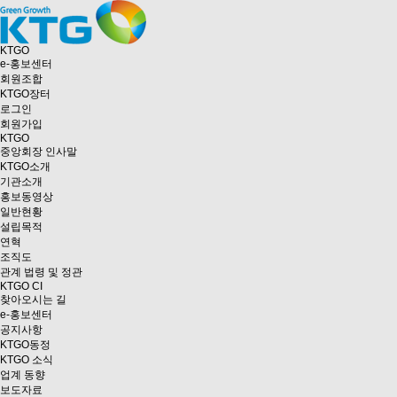
KTGO
e
-홍보센터
회원조합
KTGO
장터
로그인
회원가입
KTGO
중앙회장 인사말
KTGO소개
기관소개
홍보동영상
일반현황
설립목적
연혁
조직도
관계 법령 및 정관
KTGO CI
찾아오시는 길
e
-홍보센터
공지사항
KTGO동정
KTGO 소식
업계 동향
보도자료