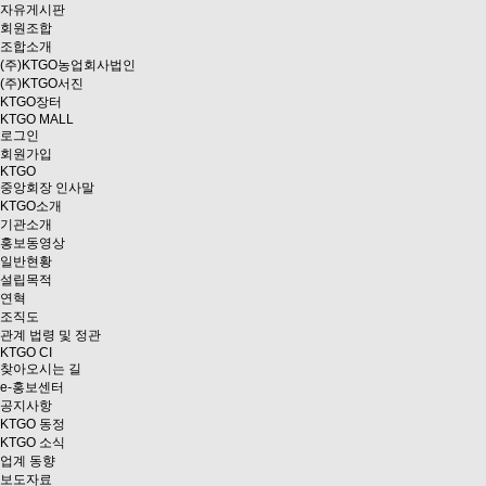
자유게시판
회원조합
조합소개
(주)KTGO농업회사법인
(주)KTGO서진
KTGO
장터
KTGO MALL
로그인
회원가입
KTGO
중앙회장 인사말
KTGO소개
기관소개
홍보동영상
일반현황
설립목적
연혁
조직도
관계 법령 및 정관
KTGO CI
찾아오시는 길
e
-홍보센터
공지사항
KTGO 동정
KTGO 소식
업계 동향
보도자료