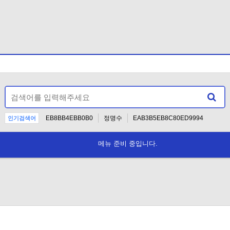
EB8BB4EBB0B0
정명수
EAB3B5EB8C80ED9994
인기검색어
인사
2024
2021
2
메뉴 준비 중입니다.