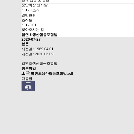
관계 법령 및 정관
중앙회장 인사말
KTGO 소개
일반현황
조직도
KTGO CI
찾아오시는 길
엽연초생산협동조합법
2020-07-27
본문
제정일 :
1989.04.01
개정일 :
2020.06.09
엽연초생산협동조합법
첨부파일
엽연초생산협동조합법.pdf
다음글
목록