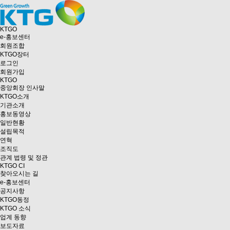
KTGO
e
-홍보센터
회원조합
KTGO
장터
로그인
회원가입
KTGO
중앙회장 인사말
KTGO소개
기관소개
홍보동영상
일반현황
설립목적
연혁
조직도
관계 법령 및 정관
KTGO CI
찾아오시는 길
e
-홍보센터
공지사항
KTGO동정
KTGO 소식
업계 동향
보도자료