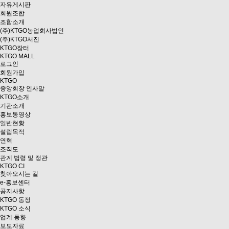
자유게시판
회원조합
조합소개
(주)KTGO농업회사법인
(주)KTGO서진
KTGO
장터
KTGO MALL
로그인
회원가입
KTGO
중앙회장 인사말
KTGO소개
기관소개
홍보동영상
일반현황
설립목적
연혁
조직도
관계 법령 및 정관
KTGO CI
찾아오시는 길
e
-홍보센터
공지사항
KTGO 동정
KTGO 소식
업계 동향
보도자료