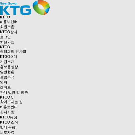
KTGO
e
-홍보센터
회원조합
KTGO
장터
로그인
회원가입
KTGO
중앙회장 인사말
KTGO소개
기관소개
홍보동영상
일반현황
설립목적
연혁
조직도
관계 법령 및 정관
KTGO CI
찾아오시는 길
e
-홍보센터
공지사항
KTGO동정
KTGO 소식
업계 동향
보도자료