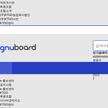
자유게시판
회원조합
조합소개
(주)KTGO농업회사법인
(주)KTGO서진
KTGO장터
인기검색어
eb8bb4ebb
정명수
EAB3B5EB
인사
2024
2021
2
e-홍보센터
공지사항
e-홍보센터
KTGO
회원조합
사이버경작지도
KTGO장터