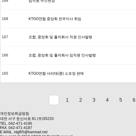
169
임직원 주소변경
168
KTGO연협 중앙회 전무이사 취임
167
조합, 중앙회 및 출자회사 직원 인사발령
166
조합, 중앙회 및 출자회사 임직원 인사발령
165
KTGO연협 서리태(콩) 소포장 판매
1
2
3
4
5
6
다음
맨끝
개인정보취급방침
대전 서구 둔산서로 81 (우)35233
TEL. 042-471-4195
FAX. 042-471-4187
E-MAIL. ntgf05@hanmail.net