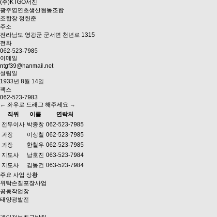
(주)KTGO서진
광주엽연초생산협동조합
조합장
정헌준
주소
전라남도 영광군 군서면 천년로 1315
전화
062-523-7985
이메일
ntgf39@hanmail.net
설립일
1933년 8월 14일
팩스
062-523-7983
← 좌우로 드래그 해주세요 →
직위
이름
연락처
전무이사
박종창
062-523-7985
과장
이상철
062-523-7985
과장
한철우
062-523-7985
지도사
남호진
063-523-7984
지도사
김동건
063-523-7984
주요 사업 상황
위탁손질포장사업
공동작업장
태양광발전