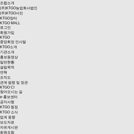
조합소개
(주)KTGO농업회사법인
(주)KTGO서진
KTGO
장터
KTGO MALL
로그인
회원가입
KTGO
중앙회장 인사말
KTGO소개
기관소개
홍보동영상
일반현황
설립목적
연혁
조직도
관계 법령 및 정관
KTGO CI
찾아오시는 길
e
-홍보센터
공지사항
KTGO 동정
KTGO 소식
업계 동향
보도자료
자유게시판
회원조합