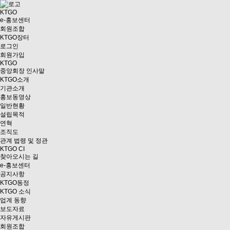
KTGO
e
-홍보센터
회원조합
KTGO
장터
로그인
회원가입
KTGO
중앙회장 인사말
KTGO소개
기관소개
홍보동영상
일반현황
설립목적
연혁
조직도
관계 법령 및 정관
KTGO CI
찾아오시는 길
e
-홍보센터
공지사항
KTGO동정
KTGO 소식
업계 동향
보도자료
자유게시판
회원조합