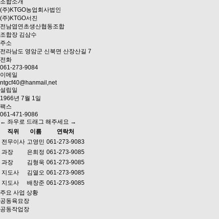
조합소개
(주)KTGO농업회사법인
(주)KTGO서진
전남엽연초생산협동조합
조합장
김삼수
주소
전라남도 영암군 신북면 산장산길 7
전화
061-273-9084
이메일
ntgcf40@hanmail,net
설립일
1966년 7월 1일
팩스
061-471-9086
← 좌우로 드래그 해주세요 →
직위
이름
연락처
전무이사
고영민
061-273-9083
과장
은희정
061-273-9085
과장
김형욱
061-273-9085
지도사
김열오
061-273-9085
지도사
배창준
061-273-9085
주요 사업 상황
공동육묘장
공동작업장