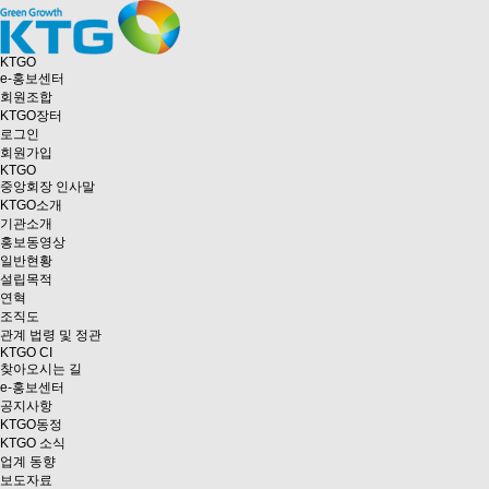
KTGO
e
-홍보센터
회원조합
KTGO
장터
로그인
회원가입
KTGO
중앙회장 인사말
KTGO소개
기관소개
홍보동영상
일반현황
설립목적
연혁
조직도
관계 법령 및 정관
KTGO CI
찾아오시는 길
e
-홍보센터
공지사항
KTGO동정
KTGO 소식
업계 동향
보도자료