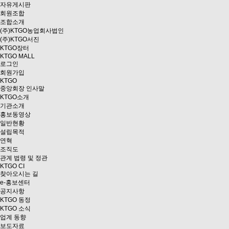
자유게시판
회원조합
조합소개
(주)KTGO농업회사법인
(주)KTGO서진
KTGO
장터
KTGO MALL
로그인
회원가입
KTGO
중앙회장 인사말
KTGO소개
기관소개
홍보동영상
일반현황
설립목적
연혁
조직도
관계 법령 및 정관
KTGO CI
찾아오시는 길
e
-홍보센터
공지사항
KTGO 동정
KTGO 소식
업계 동향
보도자료