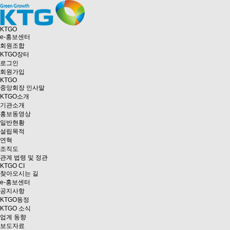
KTGO
e
-홍보센터
회원조합
KTGO
장터
로그인
회원가입
KTGO
중앙회장 인사말
KTGO소개
기관소개
홍보동영상
일반현황
설립목적
연혁
조직도
관계 법령 및 정관
KTGO CI
찾아오시는 길
e
-홍보센터
공지사항
KTGO동정
KTGO 소식
업계 동향
보도자료