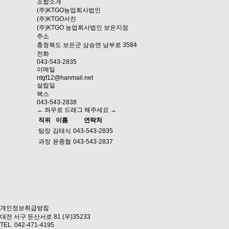
조합소개
(주)KTGO농업회사법인
(주)KTGO서진
(주)KTGO 농업회사법인 보은지점
주소
충청북도 보은군 삼승면 남부로 3584
전화
043-543-2835
이메일
ntgf12@hanmail.net
설립일
팩스
043-543-2838
← 좌우로 드래그 해주세요 →
직위
이름
연락처
팀장
김태식
043-543-2835
과장
윤종협
043-543-2837
개인정보취급방침
대전 서구 둔산서로 81 (우)35233
TEL. 042-471-4195