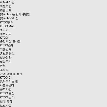
자유게시판
회원조합
조합소개
(주)KTGO농업회사법인
(주)KTGO서진
KTGO
장터
KTGO MALL
로그인
회원가입
KTGO
중앙회장 인사말
KTGO소개
기관소개
홍보동영상
일반현황
설립목적
연혁
조직도
관계 법령 및 정관
KTGO CI
찾아오시는 길
e
-홍보센터
공지사항
KTGO 동정
KTGO 소식
업계 동향
보도자료