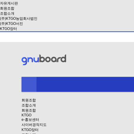
자유게시판
회원조합
조합소개
(주)KTGO농업회사법인
(주)KTGO서진
KTGO장터
회원조합
조합소개
회원조합
KTGO
e-홍보센터
사이버경작지도
KTGO장터