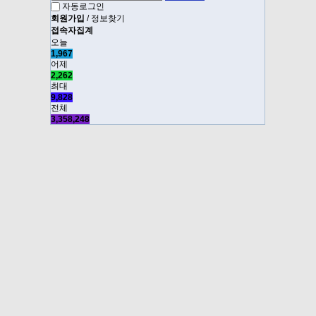
자동로그인
회원가입
/
정보찾기
접속자집계
오늘
1,967
어제
2,262
최대
9,828
전체
3,358,248