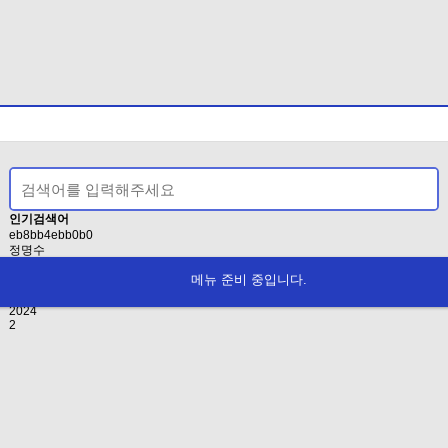
인기검색어
eb8bb4ebb0b0
정명수
EAB3B5EB8C80ED9994
메뉴 준비 중입니다.
인사
2021
2024
2