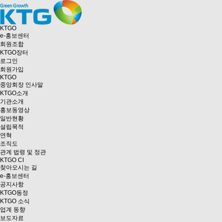
KTGO
e
-홍보센터
회원조합
KTGO
장터
로그인
회원가입
KTGO
중앙회장 인사말
KTGO소개
기관소개
홍보동영상
일반현황
설립목적
연혁
조직도
관계 법령 및 정관
KTGO CI
찾아오시는 길
e
-홍보센터
공지사항
KTGO동정
KTGO 소식
업계 동향
보도자료