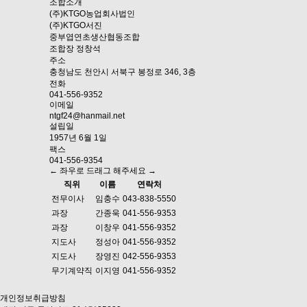
조합소개
(주)KTGO농업회사법인
(주)KTGO서진
중부엽연초생산협동조합
조합장
정창석
주소
충청남도 천안시 서북구 봉정로 346, 3층
전화
041-556-9352
이메일
ntgf24@hanmail.net
설립일
1957년 6월 1일
팩스
041-556-9354
← 좌우로 드래그 해주세요 →
직위
이름
연락처
전무이사
임충수
043-838-5550
과장
간종욱
041-556-9353
과장
이창우
041-556-9352
지도사
정성아
041-556-9352
지도사
장영진
042-556-9353
무기계약직
이지영
041-556-9352
개인정보취급방침