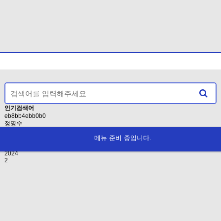
인기검색어
eb8bb4ebb0b0
정명수
EAB3B5EB8C80ED9994
메뉴 준비 중입니다.
인사
2021
2024
2
2026년도 KTGO연협…