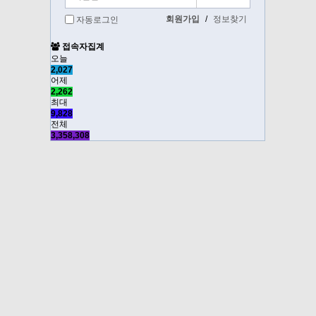
회원가입
/
정보찾기
자동로그인
접속자집계
오늘
2,027
어제
2,262
최대
9,828
전체
3,358,308