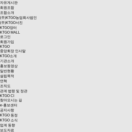
자유게시판
회원조합
조합소개
(주)KTGO농업회사법인
(주)KTGO서진
KTGO
장터
KTGO MALL
로그인
회원가입
KTGO
중앙회장 인사말
KTGO소개
기관소개
홍보동영상
일반현황
설립목적
연혁
조직도
관계 법령 및 정관
KTGO CI
찾아오시는 길
e
-홍보센터
공지사항
KTGO 동정
KTGO 소식
업계 동향
보도자료