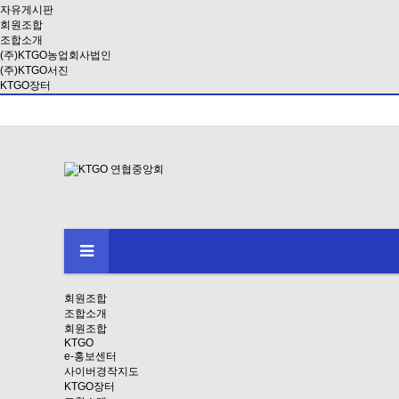
자유게시판
회원조합
조합소개
(주)KTGO농업회사법인
(주)KTGO서진
KTGO장터
회원조합
조합소개
회원조합
KTGO
e-홍보센터
사이버경작지도
KTGO장터