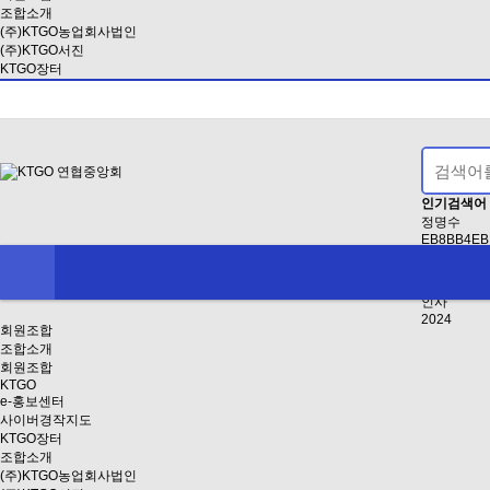
조합소개
(주)KTGO농업회사법인
(주)KTGO서진
KTGO장터
인기검색어
정명수
EB8BB4EB
EAB3B5EB
2
2021
인사
2024
회원조합
조합소개
회원조합
KTGO
e-홍보센터
사이버경작지도
KTGO장터
조합소개
(주)KTGO농업회사법인