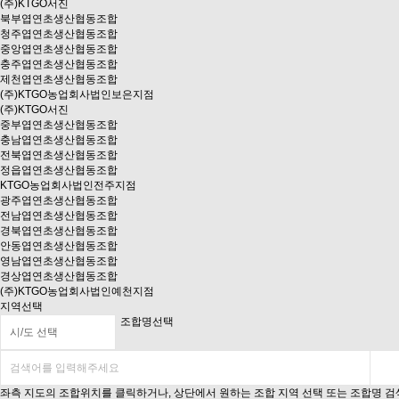
(주)KTGO서진
북부엽연초생산협동조합
청주엽연초생산협동조합
중앙엽연초생산협동조합
충주엽연초생산협동조합
제천엽연초생산협동조합
(주)KTGO농업회사법인보은지점
(주)KTGO서진
중부엽연초생산협동조합
충남엽연초생산협동조합
전북엽연초생산협동조합
정읍엽연초생산협동조합
KTGO농업회사법인전주지점
광주엽연초생산협동조합
전남엽연초생산협동조합
경북엽연초생산협동조합
안동엽연초생산협동조합
영남엽연초생산협동조합
경상엽연초생산협동조합
(주)KTGO농업회사법인예천지점
지역선택
조합명선택
좌측 지도의 조합위치를 클릭하거나, 상단에서 원하는 조합 지역 선택 또는 조합명 검색