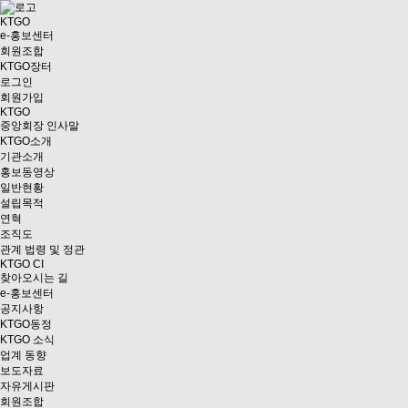
KTGO
e
-홍보센터
회원조합
KTGO
장터
로그인
회원가입
KTGO
중앙회장 인사말
KTGO소개
기관소개
홍보동영상
일반현황
설립목적
연혁
조직도
관계 법령 및 정관
KTGO CI
찾아오시는 길
e
-홍보센터
공지사항
KTGO동정
KTGO 소식
업계 동향
보도자료
자유게시판
회원조합