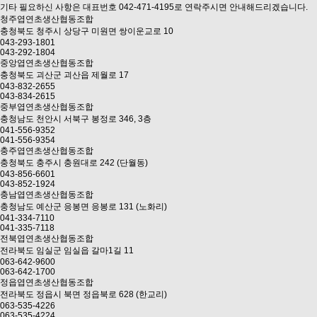
기타 필요하신 사항은 대표번호 042-471-4195로 연락주시면 안내해드리겠습니다.
청주엽연초생산협동조합
충청북도 청주시 상당구 미원면 쌍이운교로 10
043-293-1801
043-292-1804
중앙엽연초생산협동조합
충청북도 괴산군 괴산읍 제월로 17
043-832-2655
043-834-2615
중부엽연초생산협동조합
충청남도 천안시 서북구 봉정로 346, 3층
041-556-9352
041-556-9354
충주엽연초생산협동조합
충청북도 충주시 충원대로 242 (단월동)
043-856-6601
043-852-1924
충남엽연초생산협동조합
충청남도 예산군 응봉면 응봉로 131 (노화리)
041-334-7110
041-335-7118
전북엽연초생산협동조합
전라북도 임실군 임실읍 갈마1길 11
063-642-9600
063-642-1700
정읍엽연초생산협동조합
전라북도 정읍시 북면 정읍북로 628 (한교리)
063-535-4226
063-535-4224