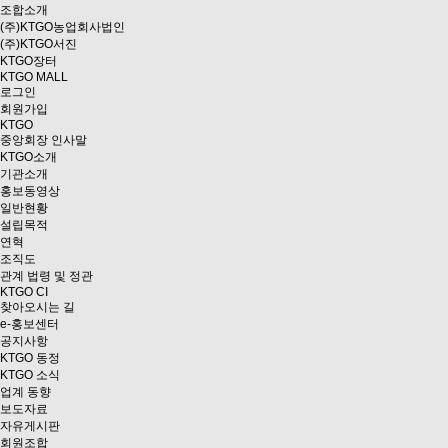
조합소개
(주)KTGO농업회사법인
(주)KTGO서진
KTGO
장터
KTGO MALL
로그인
회원가입
KTGO
중앙회장 인사말
KTGO소개
기관소개
홍보동영상
일반현황
설립목적
연혁
조직도
관계 법령 및 정관
KTGO CI
찾아오시는 길
e
-홍보센터
공지사항
KTGO 동정
KTGO 소식
업계 동향
보도자료
자유게시판
회원조합